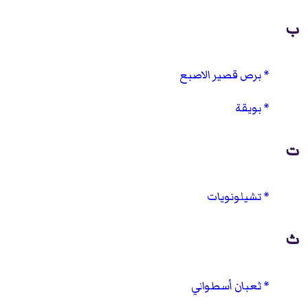
ب
برص قصير الاصبع
بويقة
ت
تشيلونويات
ث
ثعبان أسطواني