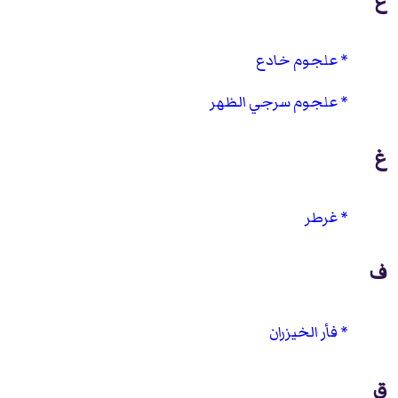
ع
علجوم خادع
علجوم سرجي الظهر
غ
غرطر
ف
فأر الخيزران
ق