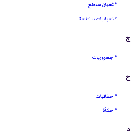
ثعبان ساطع
ثعبانيات ساطعة
ج
جعروريات
ح
حفاثيات
حكأة
د