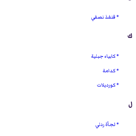
قنفذ نصفي
ك
كابياء جبلية
كدامة
كورديلات
ل
لجأة ردلي