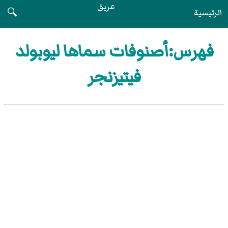
عريق
الرئيسية
🔍
فهرس:أصنوفات سماها ليوبولد
فيتيزنجر