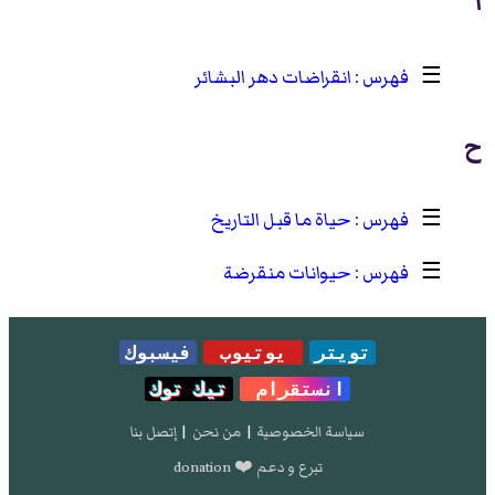
ا
☰
انقراضات دهر البشائر
ح
☰
حياة ما قبل التاريخ
☰
حيوانات منقرضة
تويتر
يوتيوب
فيسبوك
انستقرام
تيك توك
سياسة الخصوصية
|
من نحن
|
إتصل بنا
تبرع و دعم ❤️ donation