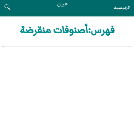
عريق
الرئيسية
🔍
فهرس:أصنوفات منقرضة