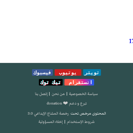
تويتر
يوتيوب
فيسبوك
انستقرام
تيك توك
سياسة الخصوصية
|
من نحن
|
إتصل بنا
تبرع و دعم ❤️ donation
المحتوى مرخص تحت
رخصة المشاع الإبداعي 3.0
شروط الإستخدام
|
إخلاء المسؤولية