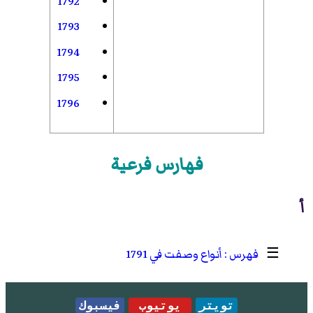
1792
1793
1794
1795
1796
فهارس فرعية
أ
☰
أنواع وصفت في 1791
تويتر
يوتيوب
فيسبوك