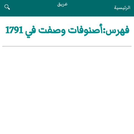
عريق
الرئيسية
🔍
فهرس:أصنوفات وصفت في 1791