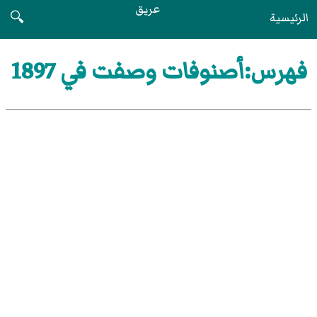
عريق
الرئيسية
🔍
فهرس:أصنوفات وصفت في 1897