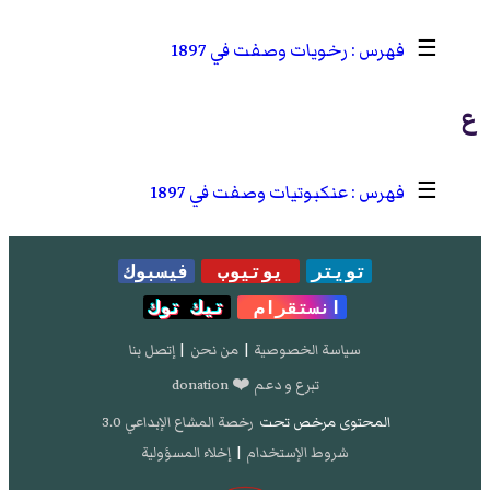
☰
رخويات وصفت في 1897
ع
☰
عنكبوتيات وصفت في 1897
تويتر
يوتيوب
فيسبوك
انستقرام
تيك توك
سياسة الخصوصية
|
من نحن
|
إتصل بنا
تبرع و دعم ❤️ donation
المحتوى مرخص تحت
رخصة المشاع الإبداعي 3.0
شروط الإستخدام
|
إخلاء المسؤولية