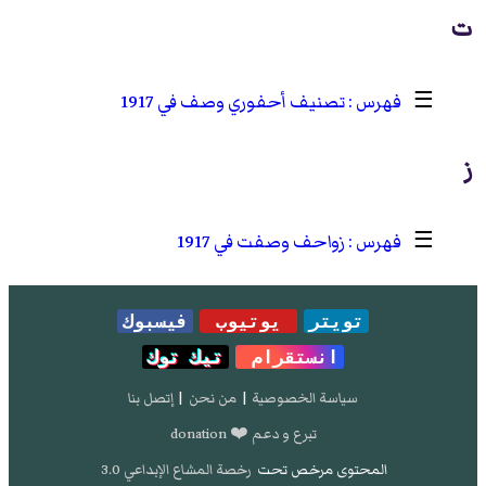
ت
☰
تصنيف أحفوري وصف في 1917
ز
☰
زواحف وصفت في 1917
تويتر
يوتيوب
فيسبوك
انستقرام
تيك توك
سياسة الخصوصية
|
من نحن
|
إتصل بنا
تبرع و دعم ❤️ donation
المحتوى مرخص تحت
رخصة المشاع الإبداعي 3.0