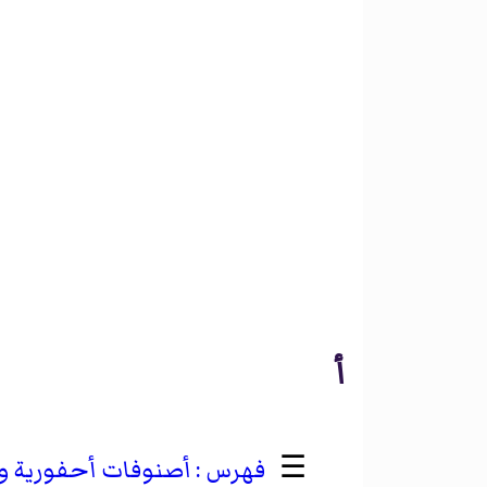
أ
☰
أصنوفات أحفورية وصف