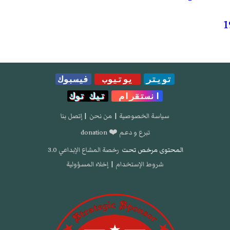
تويتر
يوتيوب
فيسبوك
انستقرام
تيك توك
سياسة الخصوصية
|
من نحن
|
إتصل بنا
تبرع و دعم ❤️ donation
المحتوى مرخص تحت
رخصة المشاع الإبداعي 3.0
شروط الإستخدام
|
إخلاء المسؤولية