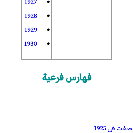
1927
1928
1929
1930
فهارس فرعية
ت في 1925