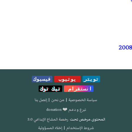
تويتر
يوتيوب
فيسبوك
انستقرام
تيك توك
سياسة الخصوصية
|
من نحن
|
إتصل بنا
تبرع و دعم ❤️ donation
المحتوى مرخص تحت
رخصة المشاع الإبداعي 3.0
شروط الإستخدام
|
إخلاء المسؤولية