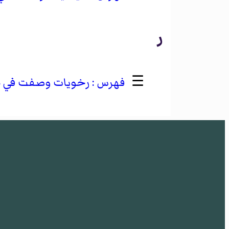
ر
☰
رخويات وصفت في 2008