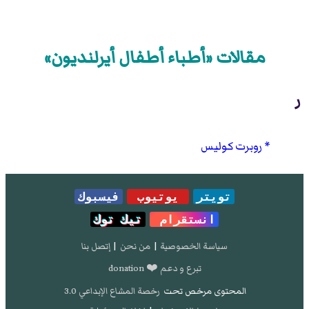
مقالات «أطباء أطفال أيرلنديون»
ر
روبرت كوليس
تويتر
يوتيوب
فيسبوك
انستقرام
تيك توك
سياسة الخصوصية
|
من نحن
|
إتصل بنا
تبرع و دعم ❤️ donation
المحتوى مرخص تحت
رخصة المشاع الإبداعي 3.0