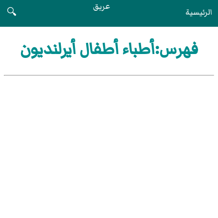
عريق
الرئيسية
🔍
فهرس:أطباء أطفال أيرلنديون