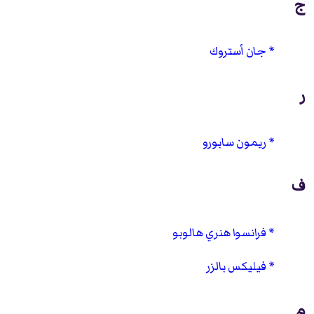
ج
جان أستروك
ر
ريمون سابورو
ف
فرانسوا هنري هالوبو
فيليكس بالزر
م