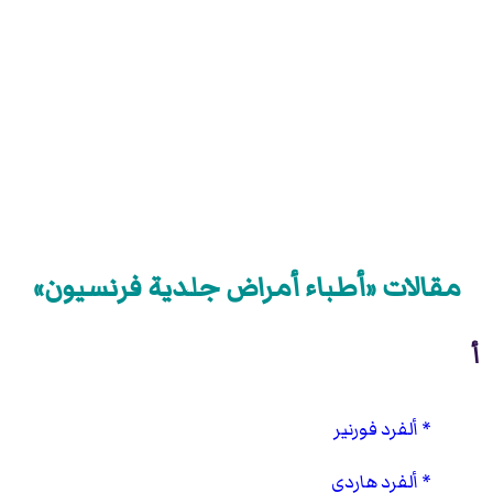
مقالات «أطباء أمراض جلدية فرنسيون»
أ
ألفرد فورنير
ألفرد هاردي