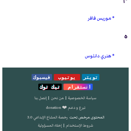
موريس فافر
ه
هنري دانلوس
تويتر
يوتيوب
فيسبوك
انستقرام
تيك توك
سياسة الخصوصية
|
من نحن
|
إتصل بنا
تبرع و دعم ❤️ donation
المحتوى مرخص تحت
رخصة المشاع الإبداعي 3.0
شروط الإستخدام
|
إخلاء المسؤولية