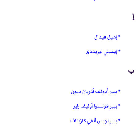
إ
إميل فيدال
إيميلي ليريددي
ب
بيير أدولف أدريان ديون
بيير فرانسوا أوليف راير
بيير لويس آلفي كازيناف