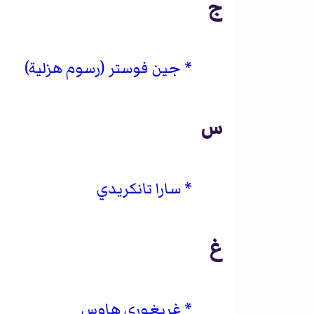
ج
جين فوستر (رسوم هزلية)
س
سارا تانكريدي
غ
غريغوري هاوس