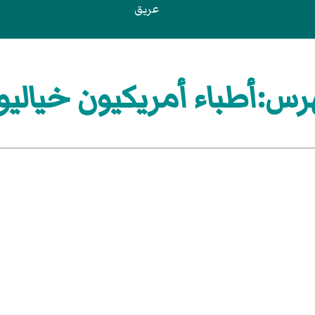
عريق
رس:أطباء أمريكيون خياليو