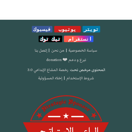
تويتر
يوتيوب
فيسبوك
انستقرام
تيك توك
سياسة الخصوصية
|
من نحن
|
إتصل بنا
تبرع و دعم ❤️ donation
المحتوى مرخص تحت
رخصة المشاع الإبداعي 3.0
شروط الإستخدام
|
إخلاء المسؤولية