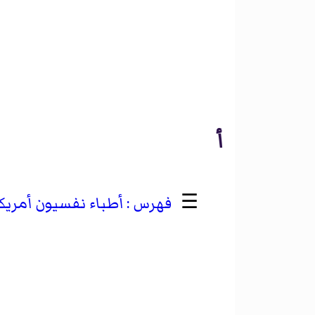
أ
☰
أطباء نفسيون أمريك