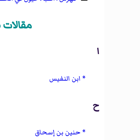
مقالات «
ا
ابن النفيس
ح
حنين بن إسحاق