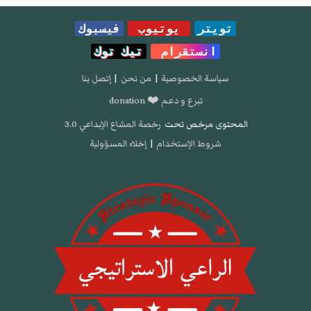
تويتر
يوتيوب
فيسبوك
انستقرام
تيك توك
سياسة الخصوصية
|
من نحن
|
إتصل بنا
تبرع و دعم ❤️ donation
المحتوى مرخص تحت
رخصة المشاع الإبداعي 3.0
شروط الإستخدام
|
إخلاء المسؤولية