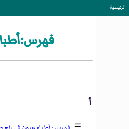
الرئيسية
فهرس:أطباء
أ
☰
أطباء عيون في العص