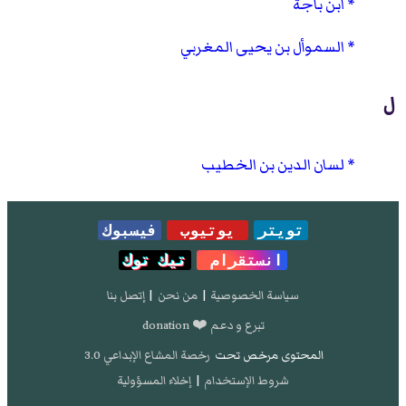
ابن باجة
السموأل بن يحيى المغربي
ل
لسان الدين بن الخطيب
تويتر
يوتيوب
فيسبوك
انستقرام
تيك توك
سياسة الخصوصية
|
من نحن
|
إتصل بنا
تبرع و دعم ❤️ donation
المحتوى مرخص تحت
رخصة المشاع الإبداعي 3.0
شروط الإستخدام
|
إخلاء المسؤولية