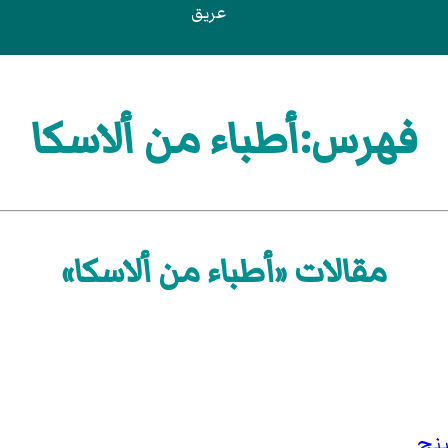
عريق
فهرس:أطباء من ألاسكا
مقالات «أطباء من ألاسكا»
ينج