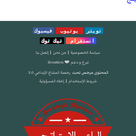
تويتر
يوتيوب
فيسبوك
انستقرام
تيك توك
سياسة الخصوصية
|
من نحن
|
إتصل بنا
تبرع و دعم ❤️ donation
المحتوى مرخص تحت
رخصة المشاع الإبداعي 3.0
شروط الإستخدام
|
إخلاء المسؤولية