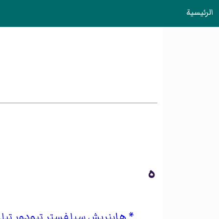
الرئيسية
ه
هاينريش سيلفستر تيودور تيل