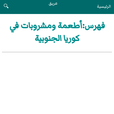
عريق
الرئيسية
🔍
فهرس:أطعمة ومشروبات في
كوريا الجنوبية