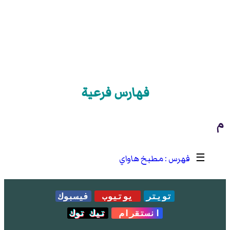
فهارس فرعية
م
☰
مطبخ هاواي
تويتر
يوتيوب
فيسبوك
انستقرام
تيك توك