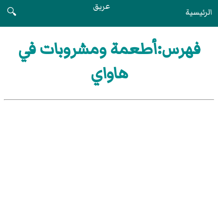
عريق
الرئيسية
🔍
فهرس:أطعمة ومشروبات في
هاواي