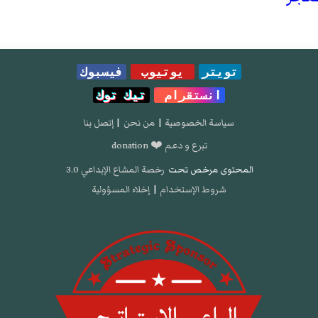
تويتر
يوتيوب
فيسبوك
انستقرام
تيك توك
سياسة الخصوصية
|
من نحن
|
إتصل بنا
تبرع و دعم ❤️ donation
المحتوى مرخص تحت
رخصة المشاع الإبداعي 3.0
شروط الإستخدام
|
إخلاء المسؤولية