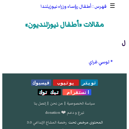
☰
أطفال رؤساء وزراء نيوزيلندا
مقالات «أطفال نيوزلنديون»
ل
لوسي غراي
تويتر
يوتيوب
فيسبوك
انستقرام
تيك توك
سياسة الخصوصية
|
من نحن
|
إتصل بنا
تبرع و دعم ❤️ donation
المحتوى مرخص تحت
رخصة المشاع الإبداعي 3.0