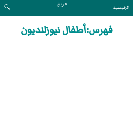
عريق
الرئيسية
🔍
فهرس:أطفال نيوزلنديون