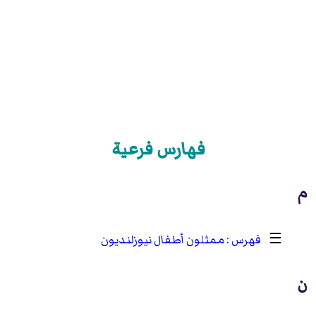
فهارس فرعية
م
☰
ممثلون أطفال نيوزلنديون
ن