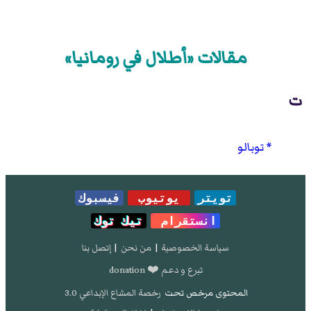
مقالات «أطلال في رومانيا»
ت
توبالو
تويتر
يوتيوب
فيسبوك
انستقرام
تيك توك
سياسة الخصوصية
|
من نحن
|
إتصل بنا
تبرع و دعم ❤️ donation
المحتوى مرخص تحت
رخصة المشاع الإبداعي 3.0