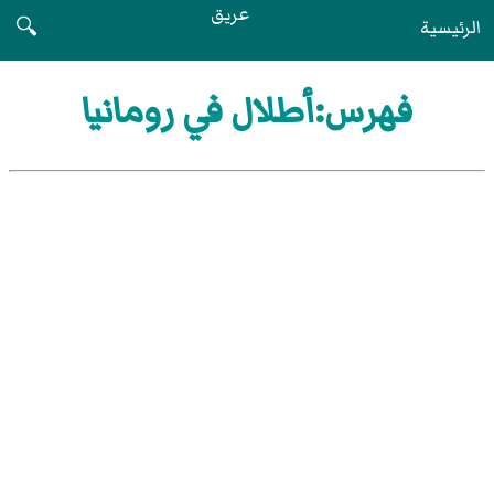
عريق
الرئيسية
🔍
فهرس:أطلال في رومانيا