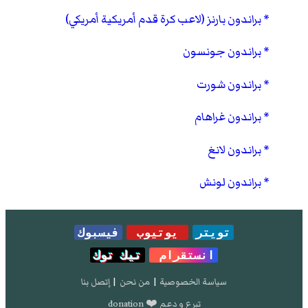
براندون بارنز (لاعب كرة قدم أمريكية أمريكي)
براندون جونسون
براندون شورت
براندون غراهام
براندون لانغ
براندون لونش
تويتر
يوتيوب
فيسبوك
انستقرام
تيك توك
سياسة الخصوصية
|
من نحن
|
إتصل بنا
تبرع و دعم ❤️ donation