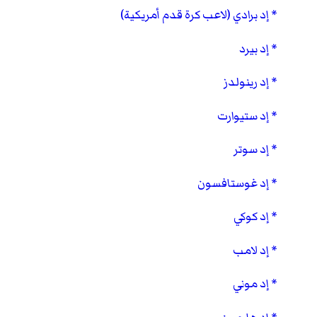
إد برادي (لاعب كرة قدم أمريكية)
إد بيرد
إد رينولدز
إد ستيوارت
إد سوتر
إد غوستافسون
إد كوكي
إد لامب
إد موني