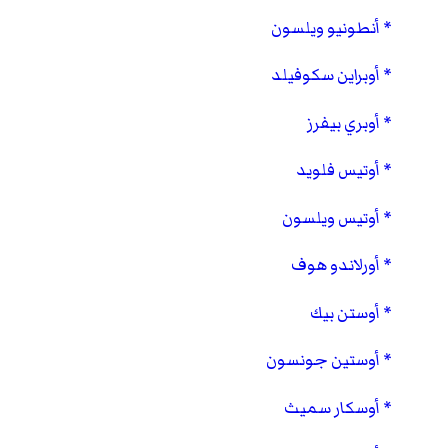
أنطونيو ويلسون
أوبراين سكوفيلد
أوبري بيفرز
أوتيس فلويد
أوتيس ويلسون
أورلاندو هوف
أوستن بيك
أوستين جونسون
أوسكار سميث