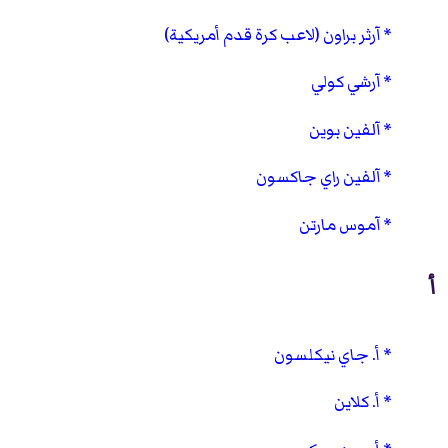
آرثر براون (لاعب كرة قدم أمريكية)
آرشي كولي
آلفين بوين
آلفين راي جاكسون
آموس مارتن
أ
أ. جاي نيكلسون
أ. كلاين