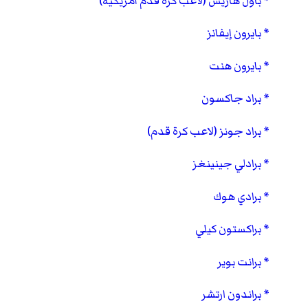
باول هاريس (لاعب كرة قدم أمريكية)
بايرون إيفانز
بايرون هنت
براد جاكسون
براد جونز (لاعب كرة قدم)
برادلي جينينغز
برادي هوك
براكستون كيلي
برانت بوير
براندون ارتشر