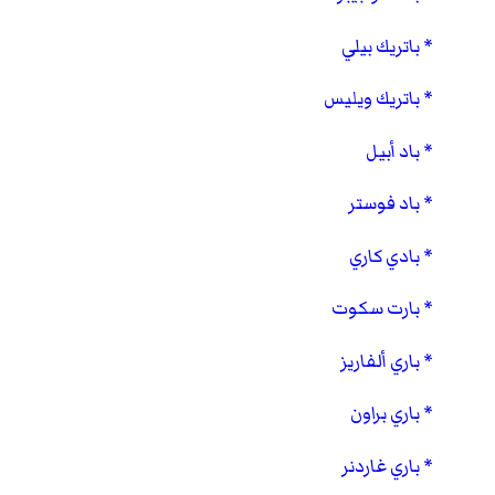
باتريك بيلي
باتريك ويليس
باد أبيل
باد فوستر
بادي كاري
بارت سكوت
باري ألفاريز
باري براون
باري غاردنر