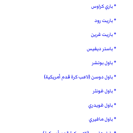
باري كراوس
باريت رود
باريت غرين
باستر ديفيس
باول بوتشر
باول دوسن (لاعب كرة قدم أمريكية)
باول غونثر
باول غويدري
باول ماغيري