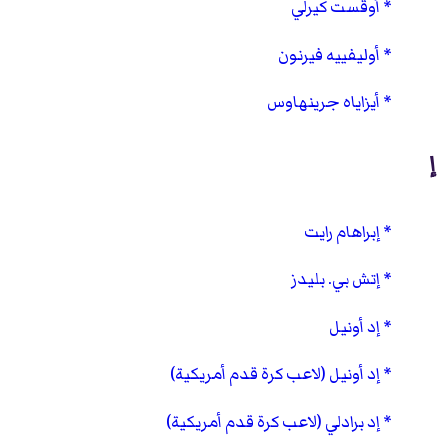
أوقست كيرلي
أوليفييه فيرنون
أيزاياه جرينهاوس
إ
إبراهام رايت
إتش بي. بليدز
إد أونيل
إد أونيل (لاعب كرة قدم أمريكية)
إد برادلي (لاعب كرة قدم أمريكية)