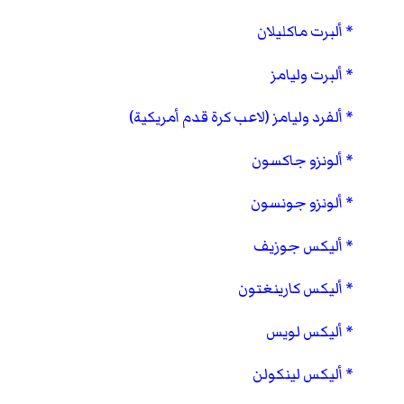
ألبرت ماكليلان
ألبرت وليامز
ألفرد وليامز (لاعب كرة قدم أمريكية)
ألونزو جاكسون
ألونزو جونسون
أليكس جوزيف
أليكس كارينغتون
أليكس لويس
أليكس لينكولن