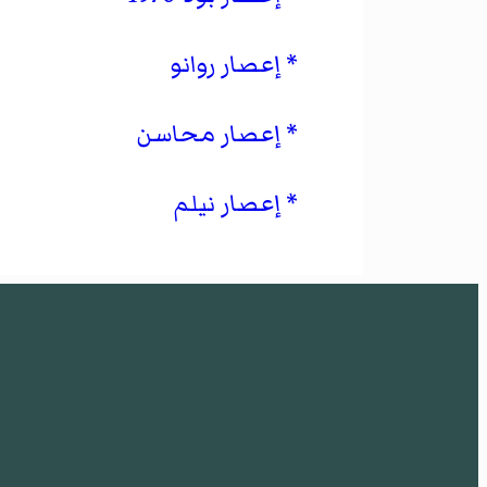
إعصار روانو
إعصار محاسن
إعصار نيلم