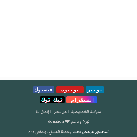
تويتر
يوتيوب
فيسبوك
انستقرام
تيك توك
سياسة الخصوصية
|
من نحن
|
إتصل بنا
تبرع و دعم ❤️ donation
المحتوى مرخص تحت
رخصة المشاع الإبداعي 3.0