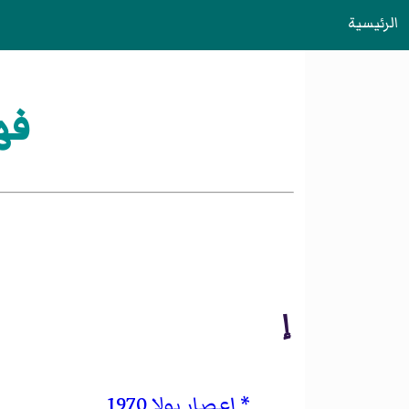
الرئيسية
فه
إ
إعصار بولا 1970