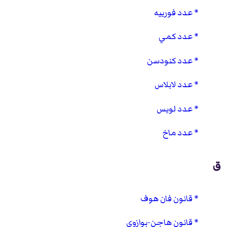
عدد فورييه
عدد كمي
عدد كنودسن
عدد لابلاس
عدد لويس
عدد ماخ
ق
قانون فان هوف
قانون هاجن-بوازوي