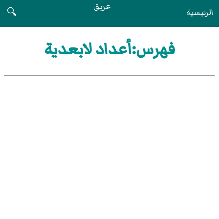
عريق
الرئيسية
🔍
فهرس:أعداد لابعدية