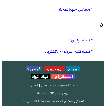
معامل حرارة ناتجة
ن
نسبة بواسون
نسبة كتلة البروتون-الإلكترون
تويتر
يوتيوب
فيسبوك
انستقرام
تيك توك
سياسة الخصوصية
|
من نحن
|
إتصل بنا
تبرع و دعم ❤️ donation
المحتوى مرخص تحت
رخصة المشاع الإبداعي 3.0