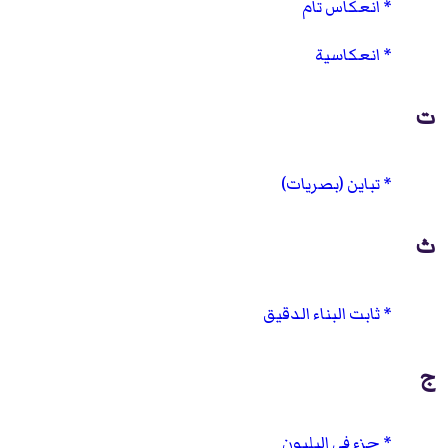
انعكاس تام
انعكاسية
ت
تباين (بصريات)
ث
ثابت البناء الدقيق
ج
جزء في البليون