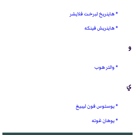
هاينريخ لبرخت فلايشر
هاينريش فينكه
و
والتر هوب
ي
يوستوس فون ليبيغ
يوهان غوته