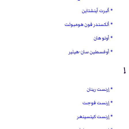
ألبرت أينشتاين
ألكسندر فون هومبولت
أوتو هان
أوغسطين سان-هيلير
إ
إرنست رينان
إرنست فوجت
إرنست كيتسينغر