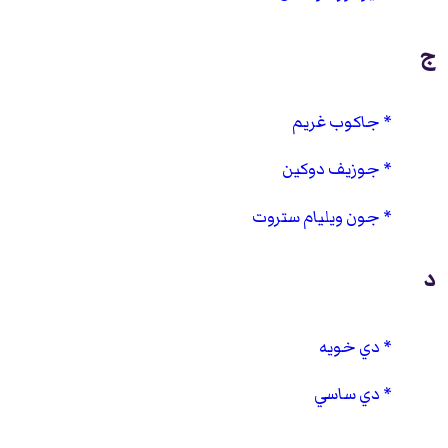
ج
جاكوب غريم
جوزيف دوكين
جون ويليام ستروت
د
دي خويه
دي ساسي