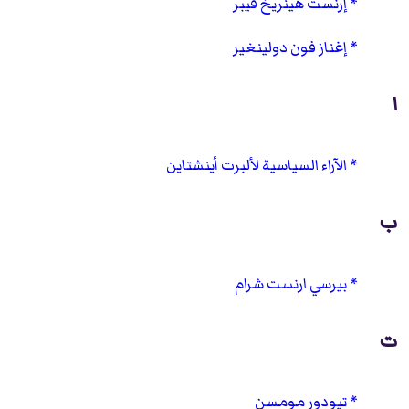
إرنست هينريخ فيبر
إغناز فون دولينغير
ا
الآراء السياسية لألبرت أينشتاين
ب
بيرسي ارنست شرام
ت
تيودور مومسن