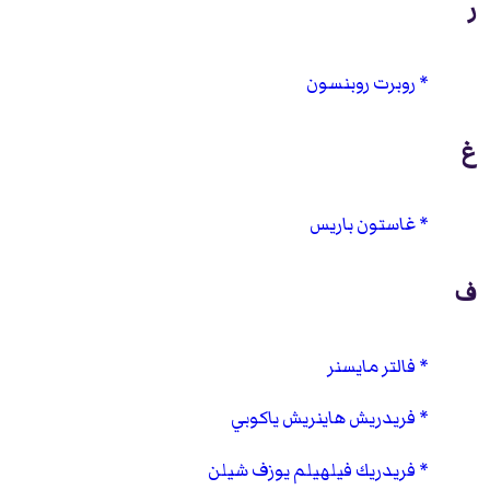
ر
روبرت روبنسون
غ
غاستون باريس
ف
فالتر مايسنر
فريدريش هاينريش ياكوبي
فريدريك فيلهيلم يوزف شيلن