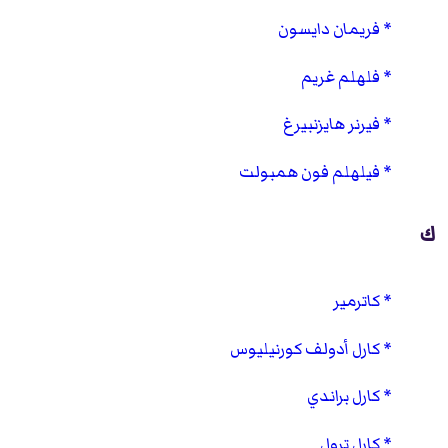
فريمان دايسون
فلهلم غريم
فيرنر هايزنبيرغ
فيلهلم فون همبولت
ك
كاترمير
كارل أدولف كورنيليوس
كارل براندي
كارل ترول