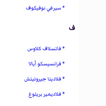
سيرغي نوفيكوف
ف
فاتسلاف كلاوس
فرانسيسكو أيالا
فلاديتا جيروتيتش
فلاديمير بريلوغ