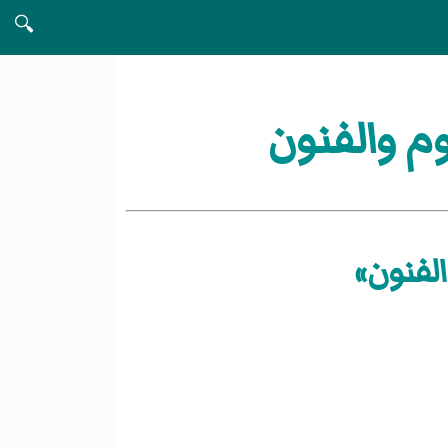
🔍
م والفنون
الفنون»