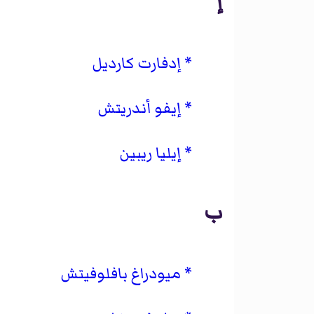
إ
إدفارت كارديل
إيفو أندريتش
إيليا ريبين
ب
ميودراغ بافلوفيتش