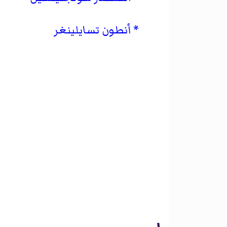
أنطون تسايلينغر