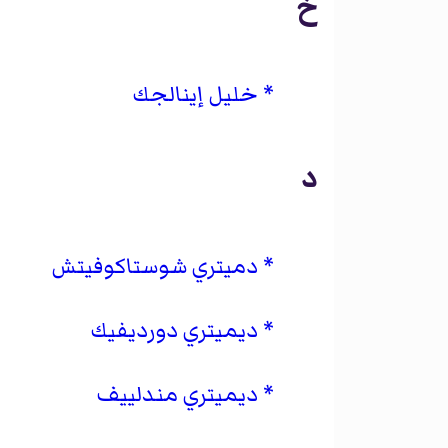
خ
خليل إينالجك
د
دميتري شوستاكوفيتش
ديميتري دورديفيك
ديميتري مندلييف