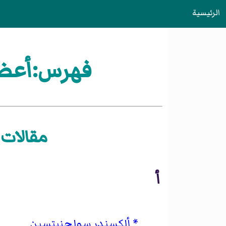
الرئيسية
فهرس:أعضاء
مقالات «
أ
ألكسندر سولجنيتسين