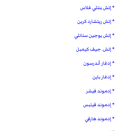
إتش بنتلي غلاس
إتش ريتشارد كرين
إتش يوجين ستانلي
إتش. جيف كيمبل
إدغار أندرسون
إدغار باين
إدموند فيشر
إدموند فيلبس
إدموند هارفي