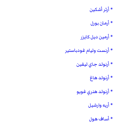
أرثر أشكين
أرمان بورل
أرمين ديل كايزر
أرنست وليام غودباستير
أرنولد جاي ليفين
أرنولد هاغ
أرنولد هنري غويو
أريه وارشيل
أساف هول