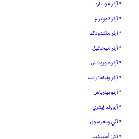
آرثر غوسارد
آرثر كورنبرغ
آرثر ماكدونالد
آرثر ميخائيل
آرثر هورويتش
آرثر وليامز رايت
آرنو بينزياس
آزوولد إيفري
آفي ويغرسون
آلان أسبيكت