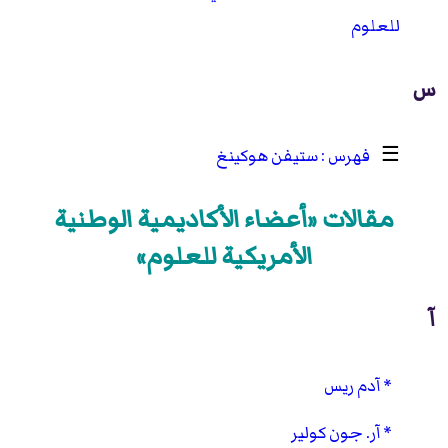
للعلوم
س
☰
ستيفن هوكينغ
مقالات «أعضاء الأكاديمية الوطنية
الأمريكية للعلوم»
آ
آدم ريس
آر. جون كولير