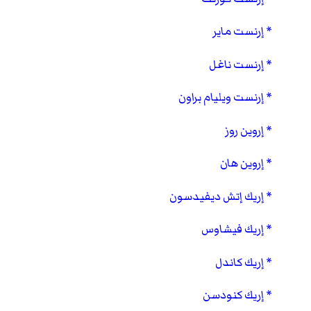
إرنست ماير
إرنست ناغل
إرنست ويليام براون
إروين روز
إروين هان
إريك إتش ديفيدسون
إريك فيشاوس
إريك كاندل
إريك كنودسن