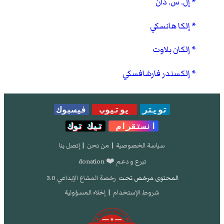
إل. س. دان
إلكا هانسكي
إلكان بلاوت
إلكسندر فارشافسكي
تويتر
يوتيوب
فيسبوك
انستقرام
تيك توك
سياسة الخصوصية
|
من نحن
|
إتصل بنا
تبرع و دعم ❤️ donation
المحتوى مرخص تحت
رخصة المشاع الإبداعي 3.0
شروط الإستخدام
|
إخلاء المسؤولية