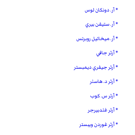
آر. دونكان لوس
آر. ستيفن بيري
آر. ميخائيل روبرتس
آرثر جافي
آرثر جيفري ديمبستر
آرثر د. هاسلر
آرثر س. كوب
آرثر غلدبيرجر
آرثر غوردن ويبستر