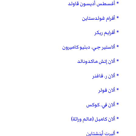
أغسطس أديسون قاولد
أفرام غولدستاين
أفرايم ريكر
ألاستير جي. دبليو كاميرون
ألان إتش ماكدونالد
ألان ر. فاغنر
ألان فولر
ألان في. كوكس
ألان كامبل (عالم وراثة)
ألبرت أينشتاين