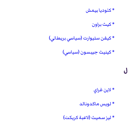
كلوديا بيمش
كيث براون
كيفن ستيوارت (سياسي بريطاني)
كينيث جيبسون (سياسي)
ل
لاين غراي
لويس ماكدونالد
ليز سميث (لاعبة كريكت)