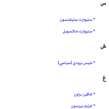
س
ستيوارت ستيفنسون
ستيوارت ماكسويل
ش
شيس برودي (سياسي)
غ
غافين براون
غرايم بيرسون