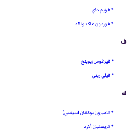
غرايم داي
غوردون ماكدونالد
ف
فيرغوس إيوينغ
فيلي ريني
ك
كاميرون بوكانان (سياسي)
كريستيان ألارد