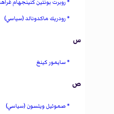
روبرت بونتين كنينجهام غراها
رودريك ماكدونالد (سياسي)
س
سايمور كينغ
ص
صموئيل ويلسون (سياسي)