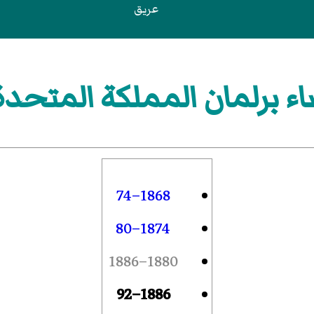
عريق
رلمان المملكة المتحدة 1886–2
1868–74
1874–80
1880–1886
1886–92