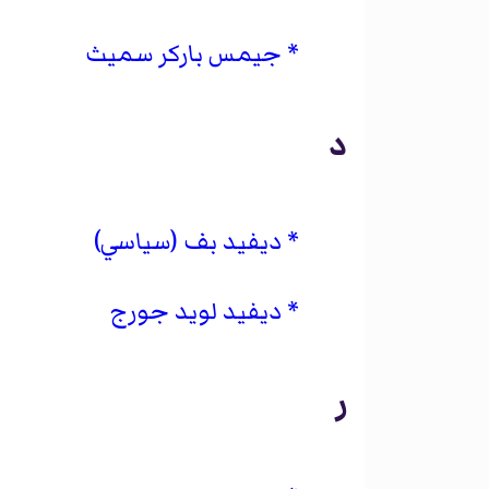
جيمس باركر سميث
د
ديفيد بف (سياسي)
ديفيد لويد جورج
ر