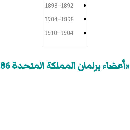
1892–1898
1898–1904
1904–1910
عضاء برلمان المملكة المتحدة 1886–92»