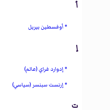
أ
أوغسطين بيريل
إ
إدوارد غراي (عالم)
إرنست سبنسر (سياسي)
ت