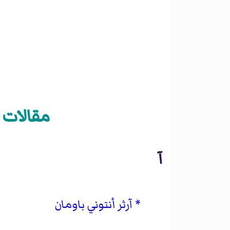
مقالات «أ
آ
آرثر أنتوني باومان