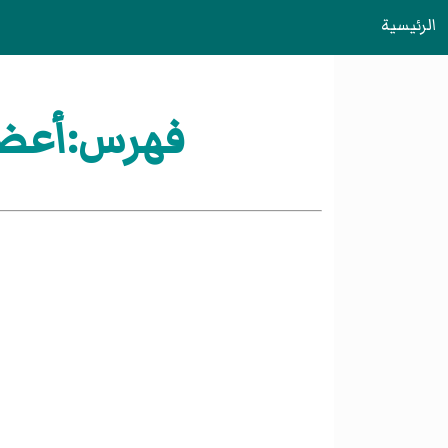
الرئيسية
فهرس:أعضاء ب