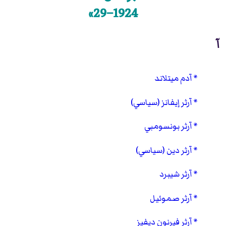
1924–29»
آ
آدم ميتلاند
آرثر إيفانز (سياسي)
آرثر بونسومبي
آرثر دين (سياسي)
آرثر شيبرد
آرثر صموئيل
آرثر فيرنون ديفيز