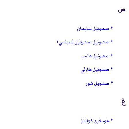
ص
صموئيل شابمان
صموئيل صموئيل (سياسي)
صموئيل مارس
صموئيل هارفي
صمويل هور
غ
غودفري كولينز