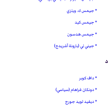
جيمس ك. ويلزي
جيمس كيد
جيمس هدسون
جيني لي (بارونة آشريدج)
د
داف كوبر
دونكان غراهام (سياسي)
ديفيد لويد جورج