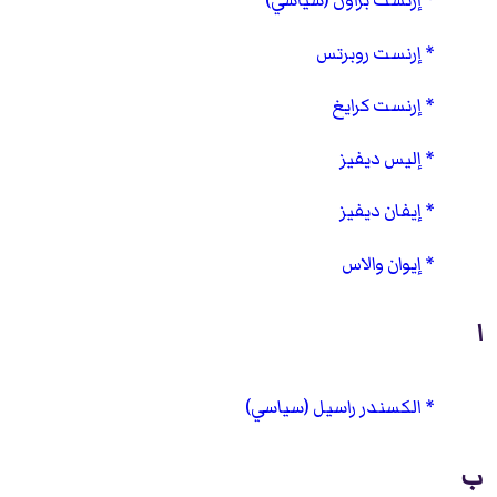
إرنست براون (سياسي)
إرنست روبرتس
إرنست كرايغ
إليس ديفيز
إيفان ديفيز
إيوان والاس
ا
الكسندر راسيل (سياسي)
ب