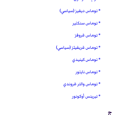
توماس ديفيز (سياسي)
توماس سنكلير
توماس غروفز
توماس غريفيثز (سياسي)
توماس كينيدي
توماس نايلور
توماس والتر غروندي
تيرينس أوكونور
ج