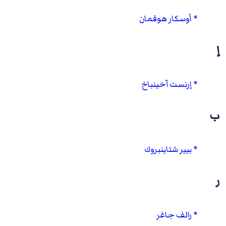
أوسكار هوفمان
إ
إرنست آخينباخ
ب
بيير شتاينبروك
ر
رالف جاغر