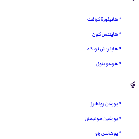
هانيلورة كرافت
هاينتس كون
هاينريش لوبكه
هوغو باول
ي
يورغن روتغرز
يورغين موليمان
يوهانس راو