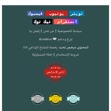
تويتر
يوتيوب
فيسبوك
انستقرام
تيك توك
سياسة الخصوصية
|
من نحن
|
إتصل بنا
تبرع و دعم ❤️ donation
المحتوى مرخص تحت
رخصة المشاع الإبداعي 3.0
شروط الإستخدام
|
إخلاء المسؤولية