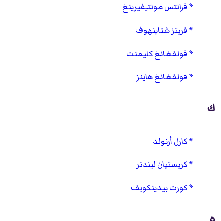
فرانتس مونتيفيرينغ
فريتز شتاينهوف
فولفغانغ كليمنت
فولفغانغ هاينز
ك
كارل أرنولد
كريستيان ليندنر
كورت بيدينكوبف
ه