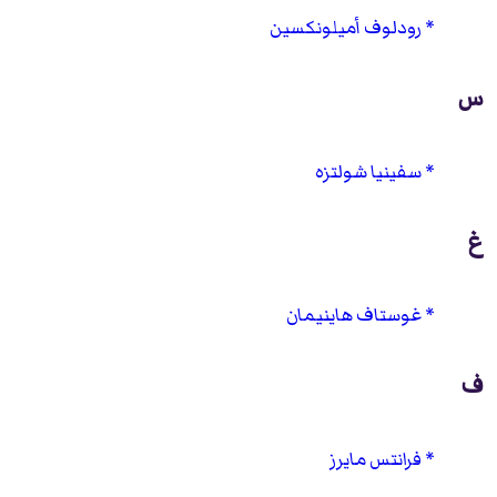
رودلوف أميلونكسين
س
سفينيا شولتزه
غ
غوستاف هاينيمان
ف
فرانتس مايرز