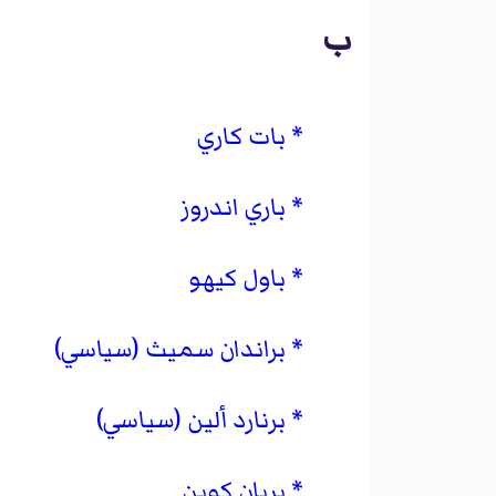
ب
بات كاري
باري اندروز
باول كيهو
براندان سميث (سياسي)
برنارد ألين (سياسي)
بريان كوين