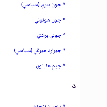
جون بيري (سياسي)
جون مولوني
جوني برادي
جيرارد ميرفي (سياسي)
جيم غلينون
د
داميان إنجلش