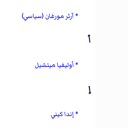
آرثر مورغان (سياسي)
أ
أوليفيا ميتشيل
إ
إندا كيني