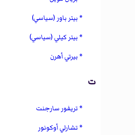
بيتر باور (سياسي)
بيتر كيلي (سياسي)
بيرتي أهرن
ت
تريفور سارجنت
تشارلي أوكونور