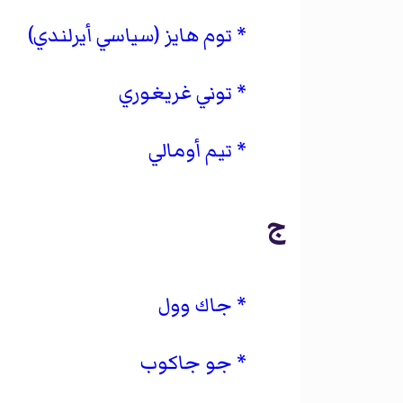
توم هايز (سياسي أيرلندي)
توني غريغوري
تيم أومالي
ج
جاك وول
جو جاكوب