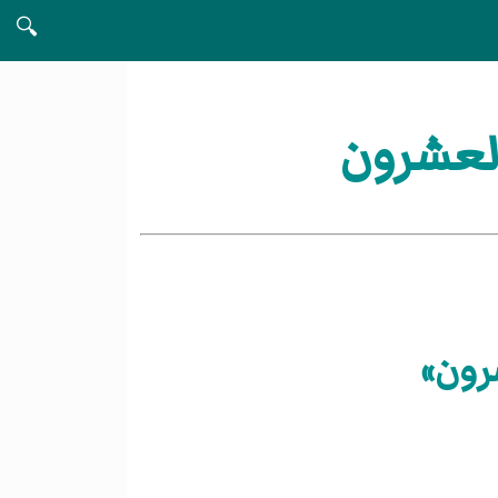
🔍
العشرون
رون»