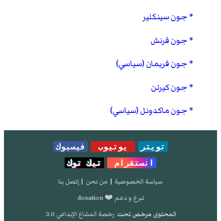
جون سينكلير
جون فرنش
جون فريمان (سياسي)
جون كيرتن
جون ماكدونل (سياسي)
تويتر
يوتيوب
فيسبوك
انستقرام
تيك توك
سياسة الخصوصية
|
من نحن
|
إتصل بنا
تبرع و دعم ❤️ donation
المحتوى مرخص تحت
رخصة المشاع الإبداعي 3.0