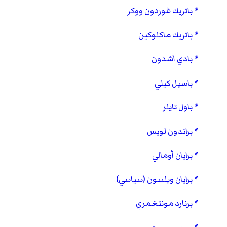
باتريك غوردون ووكر
باتريك ماكلوكين
بادي أشدون
باسيل كيلي
باول تايلر
براندون لويس
برايان أومالي
برايان ويلسون (سياسي)
برنارد مونتغمري