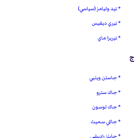
تيد وليامز (سياسي)
تيري ديفيس
تيريزا ماي
ج
جاستن ويلبي
جاك سترو
جاك لوسون
جاكي سميث
جايلز راديشي