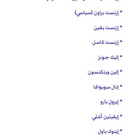
إرنست براون (سياسي)
إرنست بفين
إرنست كاسل
إليك جونز
إلين ويلكنسون
إنال سوبواغا
إيرول بارو
إيفيلين أشلي
إينوك باول