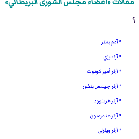
مقالات «أعضاء مجلس الشورى البريطاني»
آ
آدم باتلر
آرا درزي
آرثر أمير كونوت
آرثر جيمس بلفور
آرثر غرينوود
آرثر هندرسون
آرثر ويلزلي