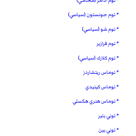
توم آدامز (محامي)
توم جونستون (سياسي)
توم شو (سياسي)
توم فرازير
توم كلارك (سياسي)
توماس ريتشاردز
توماس كينيدي
توماس هنري هكسلي
توني بلير
توني بين