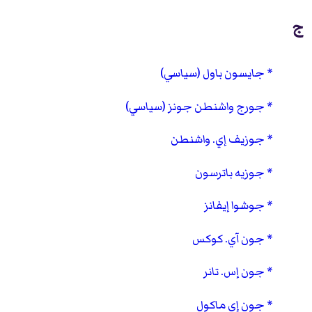
ج
جايسون باول (سياسي)
جورج واشنطن جونز (سياسي)
جوزيف إي. واشنطن
جوزيه باترسون
جوشوا إيفانز
جون آي. كوكس
جون إس. تانر
جون إي ماكول