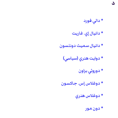
د
دالي فورد
دانيال إي. غاريت
دانيال سميث دونلسون
دوايت هنري (سياسي)
دوروثي براون
دوغلاس إس. جاكسون
دوغلاس هنري
دون مور