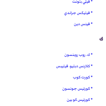
فيلي بلونت
فيليكس جراندي
فينس دين
ك
ك. روب روبنسون
كلارنس دبليو. فيليبس
كورت كوب
كورتيس جونسون
كورتيس كو بين