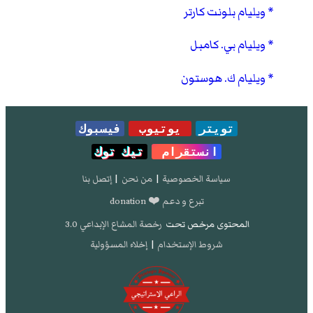
ويليام بلونت كارتر
ويليام بي. كامبل
ويليام ك. هوستون
تويتر
يوتيوب
فيسبوك
انستقرام
تيك توك
سياسة الخصوصية
|
من نحن
|
إتصل بنا
تبرع و دعم ❤️ donation
المحتوى مرخص تحت
رخصة المشاع الإبداعي 3.0
شروط الإستخدام
|
إخلاء المسؤولية