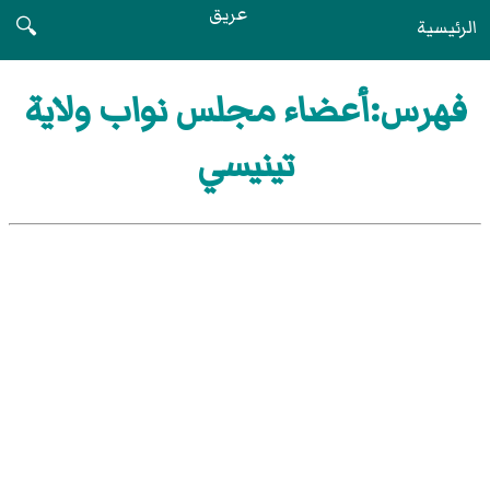
عريق
الرئيسية
🔍
فهرس:أعضاء مجلس نواب ولاية
تينيسي