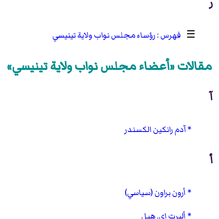
ر
☰
رؤساء مجلس نواب ولاية تينيسي
مقالات «أعضاء مجلس نواب ولاية تينيسي»
آ
آدم رانكين الكسندر
أ
أرون براون (سياسي)
ألبرت إي. هيل