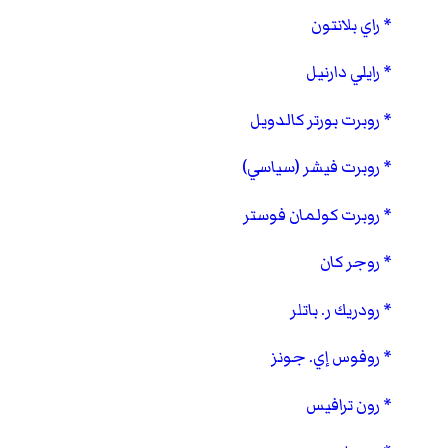
راي بلانتون
رايلي دارنيل
روبرت بورتر كالدويل
روبرت فيشر (سياسي)
روبرت كولمان فوستر
روجر كان
رودريك ر. باتلر
روفوس إي. جونز
رون ترافيس