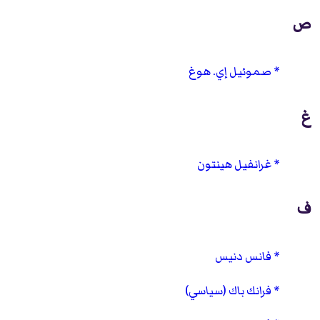
ص
صموئيل إي. هوغ
غ
غرانفيل هينتون
ف
فانس دنيس
فرانك باك (سياسي)