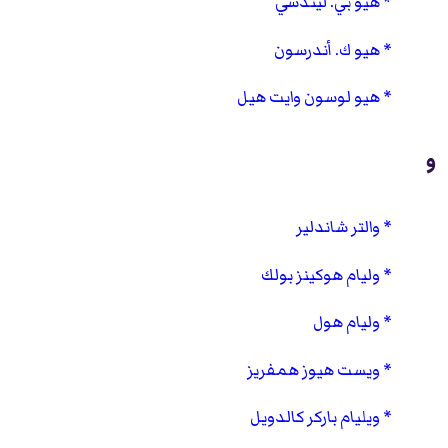
هيو بي. ليندسي
هيو ك. أندرسون
هيو لوسون وايت هيل
و
والتر شاندلير
وليام هوكينز بولك
وليام هول
ويست هيوز همفريز
ويليام باركر كالدويل