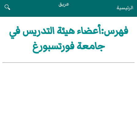
عريق
الرئيسية
🔍
فهرس:أعضاء هيئة التدريس في
جامعة فورتسبورغ