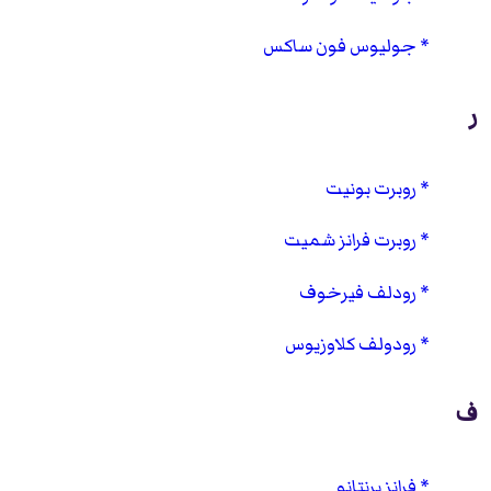
جوليوس فون ساكس
ر
روبرت بونيت
روبرت فرانز شميت
رودلف فيرخوف
رودولف كلاوزيوس
ف
فرانز برنتانو