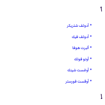
أ
أدولف شتريكر
أدولف فيك
ألبرت هوفا
أوتو فولك
أوغست شينك
أوقست فورستر
إ