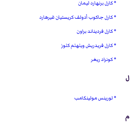
كارل برنهارد ليمان
كارل جاكوب أدولف كريستيان غيرهارد
كارل فرديناند براون
كارل فريدريش ويلهلم كلوز
كونراد ريغر
ل
لورينس مولينكامب
م