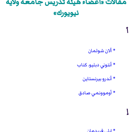
مقالات «أعضاء هيئة تدريس جامعة ولاية
نيويورك»
أ
ألان شولمان
أنتوني دبليو. كناب
أندرو بيرنستاين
أوموونمي صادق
إ
إيلي فريدمان