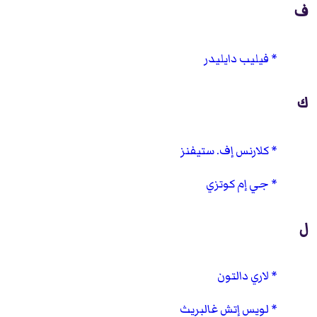
ف
فيليب دايليدر
ك
كلارنس إف. ستيفنز
جي إم كوتزي
ل
لاري دالتون
لويس إتش غالبريث