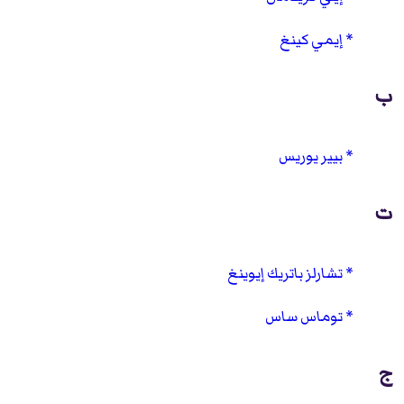
إيمي كينغ
ب
بيير يوريس
ت
تشارلز باتريك إيوينغ
توماس ساس
ج