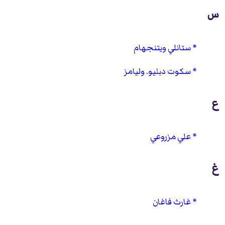
س
ستانلي ويتنجهام
سكوت دبليو. وليامز
ع
علي مزروعي
غ
غارث فاغان