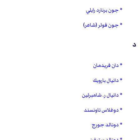
جون برنارد رايلي
جون فولر (شاعر)
د
دان فريدمان
دانيال بارويك
دانيال ر. شامبرلين
دوغلاس تاونسند
دونالد جورج
دونالد ستيفن