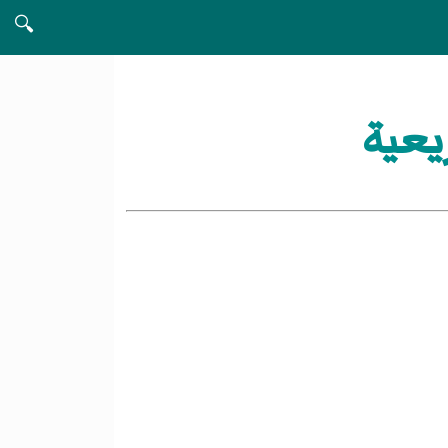
🔍
يعية