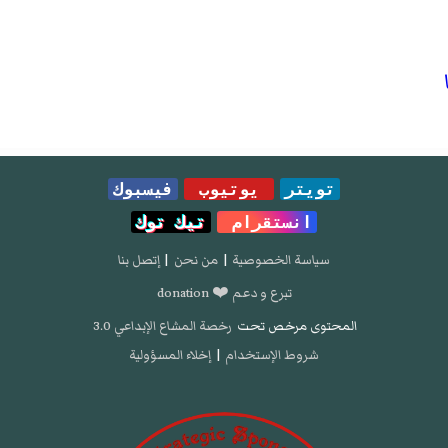
تويتر
يوتيوب
فيسبوك
انستقرام
تيك توك
سياسة الخصوصية
|
من نحن
|
إتصل بنا
تبرع و دعم ❤️ donation
المحتوى مرخص تحت
رخصة المشاع الإبداعي 3.0
شروط الإستخدام
|
إخلاء المسؤولية