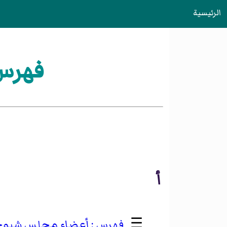
الرئيسية
فهرس:
أ
☰
أعضاء مجلس شيوخ و