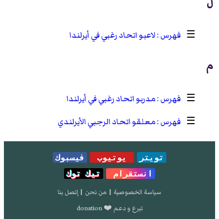
ل
☰
لاعبو اتحاد رغبي في أيرلندا
م
☰
مدربو اتحاد رغبي في أيرلندا
☰
معلقو اتحاد الرجبي الأيرلندي
تويتر
يوتيوب
فيسبوك
انستقرام
تيك توك
سياسة الخصوصية
|
من نحن
|
إتصل بنا
تبرع و دعم ❤️ donation