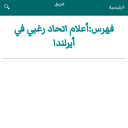
عريق
الرئيسية
🔍
فهرس:أعلام اتحاد رغبي في
أيرلندا