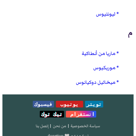
ليونتيوس
م
ماريا من أنطاكية
موريكيوس
ميخائيل دوكيانوس
تويتر
يوتيوب
فيسبوك
انستقرام
تيك توك
سياسة الخصوصية
|
من نحن
|
إتصل بنا
تبرع و دعم ❤️ donation