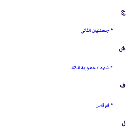
ج
جستنيان الثاني
ش
شهداء عمورية الـ42
ف
فوقاس
ل