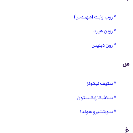
روب وايت (مهندس)
روبن هيرد
رون دينيس
س
ستيف نيكولز
سلافيكا إيكلستون
سويتشيرو هوندا
غ