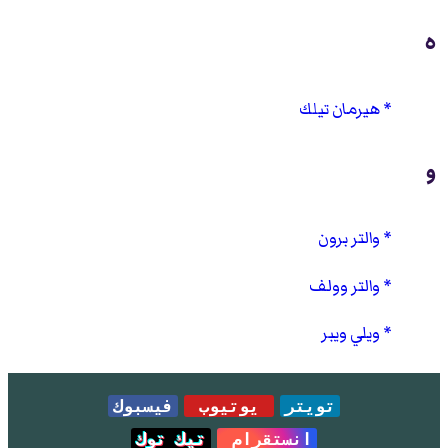
ه
هيرمان تيلك
و
والتر برون
والتر وولف
ويلي ويبر
تويتر
يوتيوب
فيسبوك
انستقرام
تيك توك