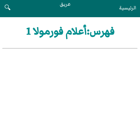
عريق
الرئيسية
🔍
فهرس:أعلام فورمولا 1