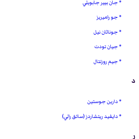
جان بيير جابويلي
جو راميريز
جوناثان نيل
جيان تودت
جيم روزنتال
د
دارين جوستين
دايفيد ريتشاردز (سائق رالي)
ر