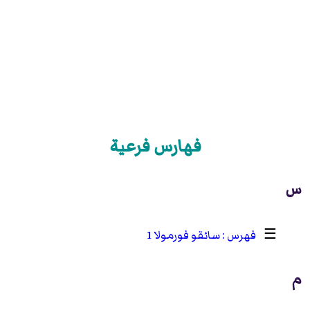
فهارس فرعية
س
☰
سائقو فورمولا 1
م