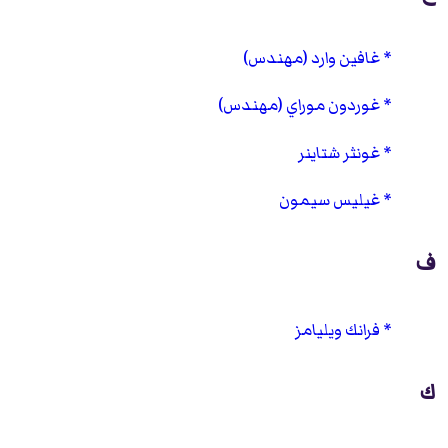
غافين وارد (مهندس)
غوردون موراي (مهندس)
غونثر شتاينر
غيليس سيمون
ف
فرانك ويليامز
ك