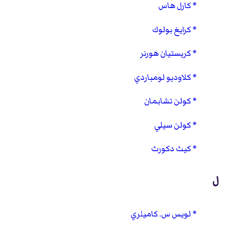
كارل هاس
كرايغ بولوك
كريستيان هورنر
كلاوديو لومباردي
كولن تشابمان
كولن سيلي
كيث دكورث
ل
لويس س. كاميلري