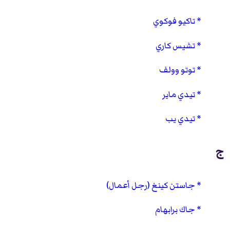
تاكيو فوكوي
تشيس كاري
توتو وولف
تيدي ماير
تيدي يب
ج
جاستن كينغ (رجل أعمال)
جاك برابهام