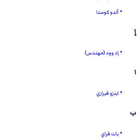
ألدو كوستا
إ
إد وود (مهندس)
ا
اينزو فيراري
ب
بات فراي