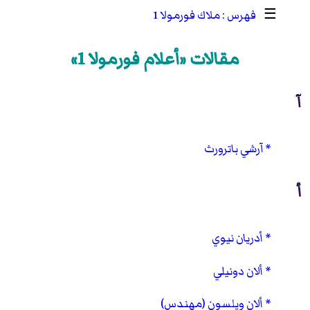
☰
ملاك فورمولا 1
مقالات «أعلام فورمولا 1»
آ
آرشي باترورث
أ
أدريان نيوي
ألان دونيلي
ألان ويلسون (مهندس)