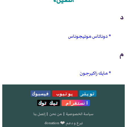
د
دوناتاس موتيجوناس
م
مايك زاكيرجون
تويتر
يوتيوب
فيسبوك
انستقرام
تيك توك
سياسة الخصوصية
|
من نحن
|
إتصل بنا
تبرع و دعم ❤️ donation