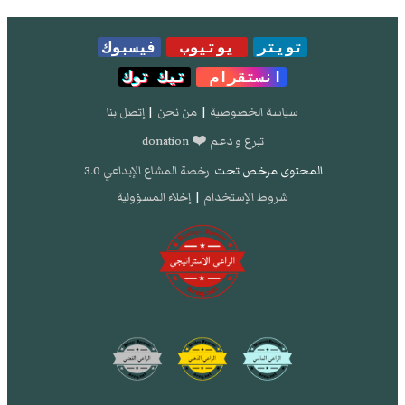
تويتر
يوتيوب
فيسبوك
انستقرام
تيك توك
سياسة الخصوصية
|
من نحن
|
إتصل بنا
تبرع و دعم ❤️ donation
المحتوى مرخص تحت
رخصة المشاع الإبداعي 3.0
شروط الإستخدام
|
إخلاء المسؤولية