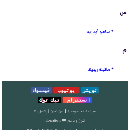
س
سامو أودريه
م
ماتيك ريبيك
تويتر
يوتيوب
فيسبوك
انستقرام
تيك توك
سياسة الخصوصية
|
من نحن
|
إتصل بنا
تبرع و دعم ❤️ donation