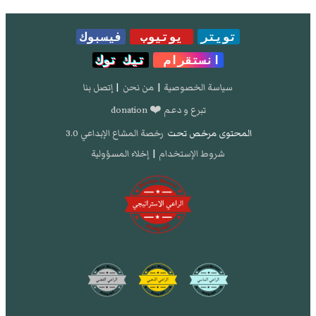
تويتر
يوتيوب
فيسبوك
انستقرام
تيك توك
سياسة الخصوصية
|
من نحن
|
إتصل بنا
تبرع و دعم ❤️ donation
المحتوى مرخص تحت
رخصة المشاع الإبداعي 3.0
شروط الإستخدام
|
إخلاء المسؤولية