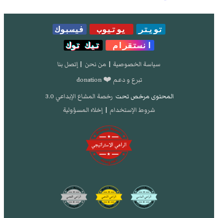
تويتر
يوتيوب
فيسبوك
انستقرام
تيك توك
سياسة الخصوصية
|
من نحن
|
إتصل بنا
تبرع و دعم ❤️ donation
المحتوى مرخص تحت
رخصة المشاع الإبداعي 3.0
شروط الإستخدام
|
إخلاء المسؤولية