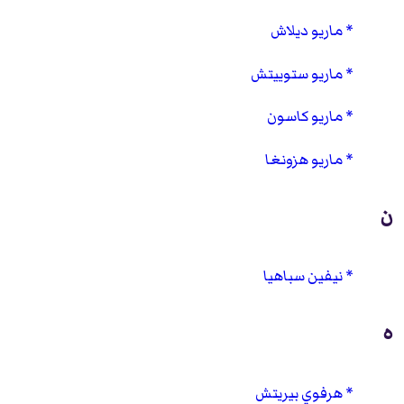
ماريو ديلاش
ماريو ستوييتش
ماريو كاسون
ماريو هزونغا
ن
نيفين سباهيا
ه
هرفوي بيريتش