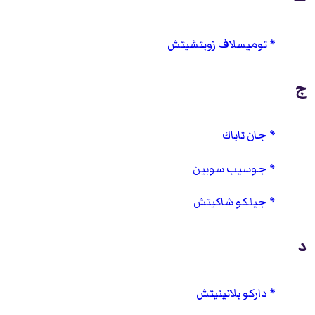
توميسلاف زوبتشيتش
ج
جان تاباك
جوسيب سوبين
جيلكو شاكيتش
د
داركو بلانينيتش