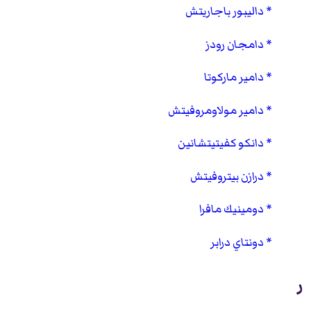
داليبور باجاريتش
دامجان رودز
دامير ماركوتا
دامير مولاومروفيتش
دانكو كفيتيتشانين
درازن بيتروفيتش
دومينيك مافرا
دونتاي درابر
ر