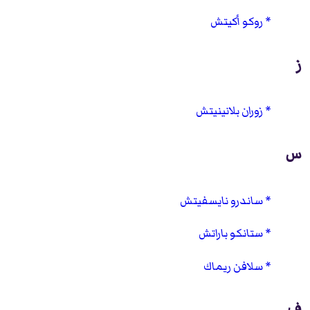
روكو أكيتش
ز
زوران بلانينيتش
س
ساندرو نايسفيتش
ستانكو باراتش
سلافن ريماك
ف