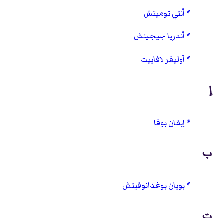
أنتي توميتش
أندريا جيجيتش
أوليفر لافاييت
إ
إيفان بوفا
ب
بويان بوغدانوفيتش
ت