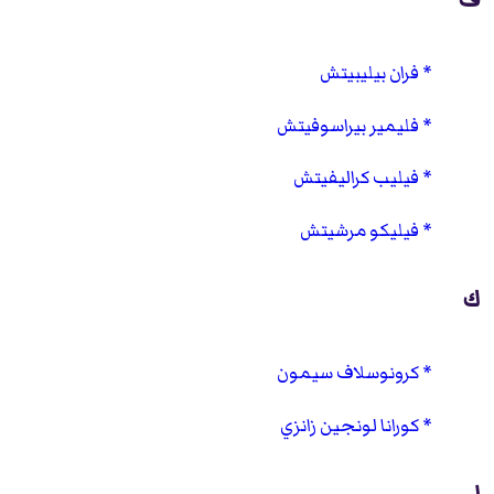
فران بيليبيتش
فليمير بيراسوفيتش
فيليب كراليفيتش
فيليكو مرشيتش
ك
كرونوسلاف سيمون
كورانا لونجين زانزي