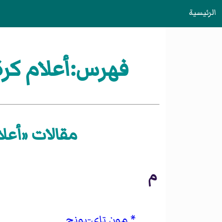
الرئيسية
فهرس:أعلام كرة
مقالات «أعلا
م
مون تاي-يونج