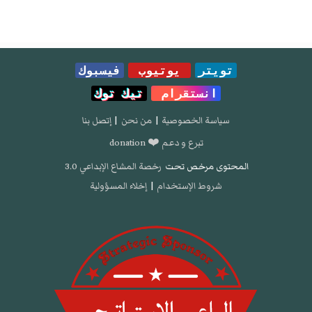
تويتر
يوتيوب
فيسبوك
انستقرام
تيك توك
سياسة الخصوصية
|
من نحن
|
إتصل بنا
تبرع و دعم ❤️ donation
المحتوى مرخص تحت
رخصة المشاع الإبداعي 3.0
شروط الإستخدام
|
إخلاء المسؤولية