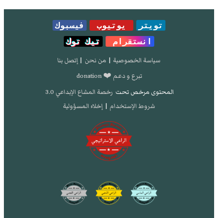
تويتر
يوتيوب
فيسبوك
انستقرام
تيك توك
سياسة الخصوصية
|
من نحن
|
إتصل بنا
تبرع و دعم ❤️ donation
المحتوى مرخص تحت
رخصة المشاع الإبداعي 3.0
شروط الإستخدام
|
إخلاء المسؤولية