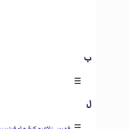
ب
☰
ل
☰
لاعبو كرة ماء فرنسي