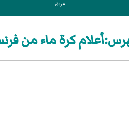
عريق
رس:أعلام كرة ماء من فرنس