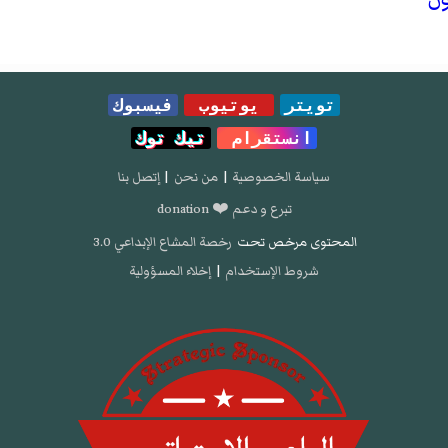
تويتر
يوتيوب
فيسبوك
انستقرام
تيك توك
سياسة الخصوصية
|
من نحن
|
إتصل بنا
تبرع و دعم ❤️ donation
المحتوى مرخص تحت
رخصة المشاع الإبداعي 3.0
شروط الإستخدام
|
إخلاء المسؤولية