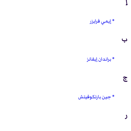
إ
إيمي فرايزر
ب
براندان إيفانز
ج
جين بارتكوفيتش
ر