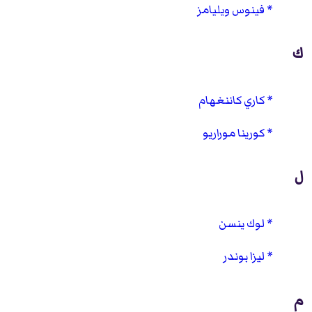
فينوس ويليامز
ك
كاري كاننغهام
كورينا موراريو
ل
لوك ينسن
ليزا بوندر
م