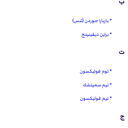
ب
باربارا جوردن (تنس)
براين ديفينينج
ت
توم غوليكسون
تيم سميتشك
تيم غوليكسون
ج