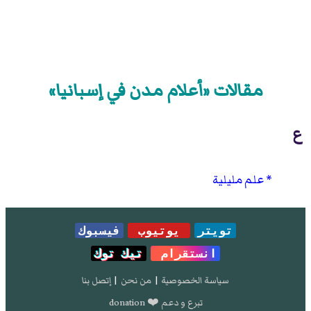
مقالات «أعلام مدن في إسبانيا»
ع
علم مليلية
تويتر
يوتيوب
فيسبوك
انستقرام
تيك توك
سياسة الخصوصية
|
من نحن
|
إتصل بنا
تبرع و دعم ❤️ donation