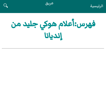
عريق
الرئيسية
🔍
فهرس:أعلام هوكي جليد من
إنديانا