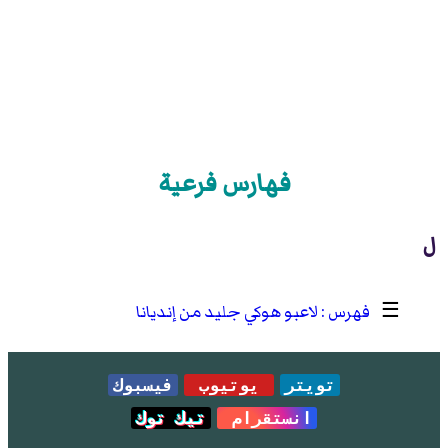
فهارس فرعية
ل
☰
لاعبو هوكي جليد من إنديانا
تويتر
يوتيوب
فيسبوك
انستقرام
تيك توك